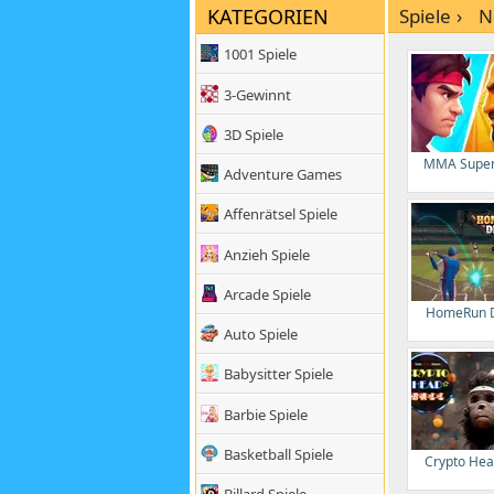
KATEGORIEN
Spiele
›
N
1001 Spiele
3-Gewinnt
3D Spiele
MMA Super 
Adventure Games
Affenrätsel Spiele
Anzieh Spiele
Arcade Spiele
HomeRun 
Auto Spiele
Babysitter Spiele
Barbie Spiele
Basketball Spiele
Crypto Hea