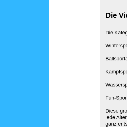
Die Vi
Die Kateg
Winterspo
Ballsport
Kampfspor
Wassersp
Fun-Sport
Diese gro
jede Alte
ganz ents