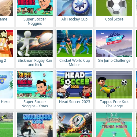
reme
Super Soccer
Air Hockey Cup
Cool Score
Noggins
ng 2
Stickman Rugby Run
Cricket World Cup
Ski Jump Challenge
and Kick
Mobile
 Hero
Super Soccer
Head Soccer 2023
Tappus Free Kick
Noggins - Xmas
Challenge
Edition