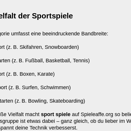
elfalt der Sportspiele
orie umfasst eine beeindruckende Bandbreite:
rt (z. B. Skifahren, Snowboarden)
arten (z. B. Fußball, Basketball, Tennis)
t (z. B. Boxen, Karate)
ort (z. B. Surfen, Schwimmen)
arten (z. B. Bowling, Skateboarding)
ße Vielfalt macht
sport spiele
auf Spieleaffe.org so bel
rsgruppe ist etwas dabei – ganz gleich, ob du lieber im
pannt deine Technik verbesserst.