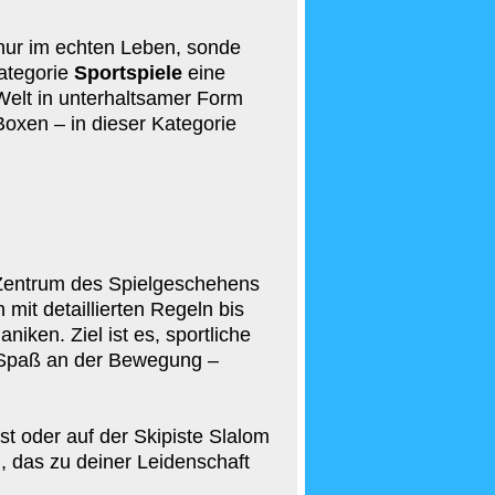
 nur im echten Leben, sonde
Kategorie
Sportspiele
eine
 Welt in unterhaltsamer Form
Boxen – in dieser Kategorie
m Zentrum des Spielgeschehens
 mit detaillierten Regeln bis
iken. Ziel ist es, sportliche
 Spaß an der Bewegung –
st oder auf der Skipiste Slalom
, das zu deiner Leidenschaft