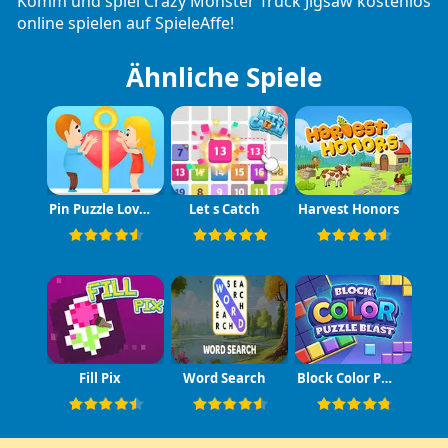
Komm und spiel Crazy Monster Truck Jigsaw kostenlos
online spielen auf SpieleAffe!
Ähnliche Spiele
Pin Puzzle Love Story
Let s Catch
Harvest Honors
Fill Pix
Word Search
Block Color Puzzle Blast