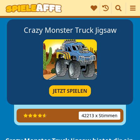
Crazy Monster Truck Jigsaw
JETZT SPIELEN
42213 x Stimmen