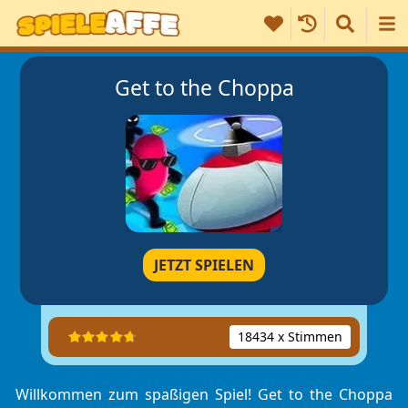
Get to the Choppa
JETZT SPIELEN
18434 x Stimmen
Willkommen zum spaßigen Spiel!
Get to the Choppa