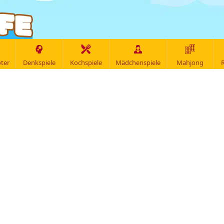
ter
Denkspiele
Kochspiele
Mädchenspiele
Mahjong
R