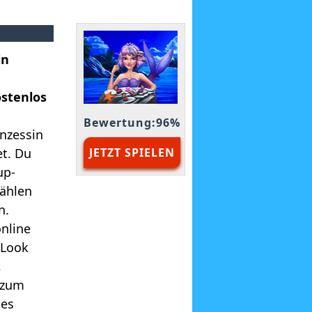
in
stenlos
Bewertung:96%
inzessin
et. Du
JETZT SPIELEN
up-
wählen
n.
nline
 Look
,
t zum
tes