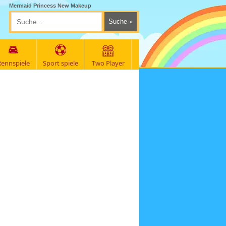
Mermaid Princess New Makeup
ennspiele
Sport spiele
Two Player