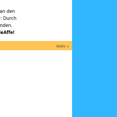
 an den
l: Durch
enden.
eAffe!
Mehr »