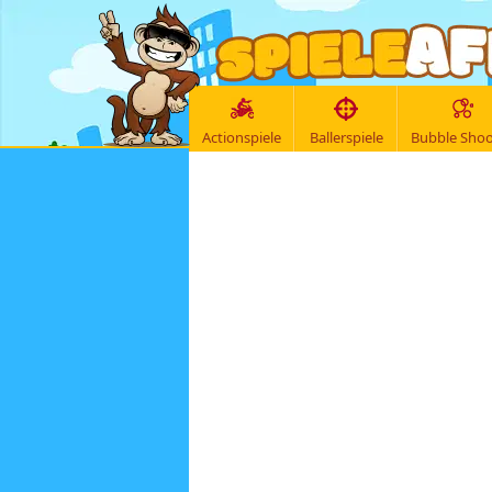
Actionspiele
Ballerspiele
Bubble Shoo