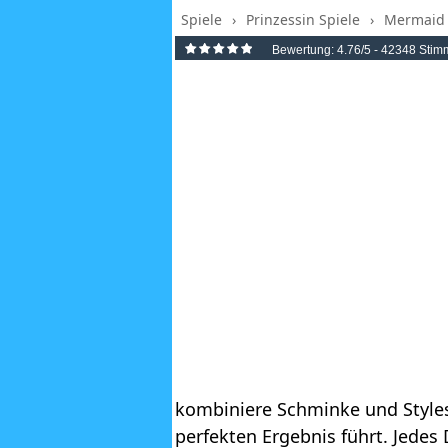
Spiele
›
Prinzessin Spiele
›
Mermaid 
Bewertung:
4.76
/5 -
42348
Stim
kombiniere Schminke und Styles 
perfekten Ergebnis führt. Jedes D