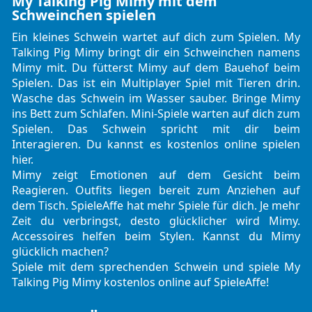
My Talking Pig Mimy mit dem
Schweinchen spielen
Ein kleines Schwein wartet auf dich zum Spielen. My
Talking Pig Mimy bringt dir ein Schweinchen namens
Mimy mit. Du fütterst Mimy auf dem Bauehof beim
Spielen. Das ist ein
Multiplayer Spiel
mit Tieren drin.
Wasche das Schwein im Wasser sauber. Bringe Mimy
ins Bett zum Schlafen. Mini-Spiele warten auf dich zum
Spielen. Das Schwein spricht mit dir beim
Interagieren. Du kannst es kostenlos online spielen
hier.
Mimy zeigt Emotionen auf dem Gesicht beim
Reagieren. Outfits liegen bereit zum Anziehen auf
dem Tisch. SpieleAffe hat mehr Spiele für dich. Je mehr
Zeit du verbringst, desto glücklicher wird Mimy.
Accessoires helfen beim Stylen. Kannst du Mimy
glücklich machen?
Spiele mit dem sprechenden Schwein und spiele My
Talking Pig Mimy kostenlos online auf SpieleAffe!