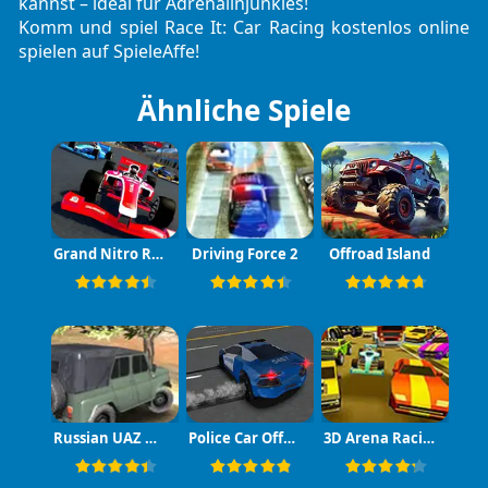
kannst – ideal für Adrenalinjunkies!
Komm und spiel Race It: Car Racing kostenlos online
spielen auf SpieleAffe!
Ähnliche Spiele
Grand Nitro Racing
Driving Force 2
Offroad Island
Russian UAZ Offroad Driving 3D
Police Car Offroad
3D Arena Racing