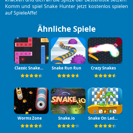
Komm und spiel
Snake Hunter jetzt kostenlos spielen
auf SpieleAffe!
Ähnliche Spiele
Classic Snakes.io
Snake Run Run
Crazy Snakes
Worms Zone
Snake.io
Snake On Ladders