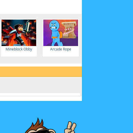
Mineblock Obby
Arcade Rope