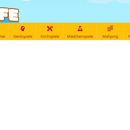
ter
Denkspiele
Kochspiele
Mädchenspiele
Mahjong
R