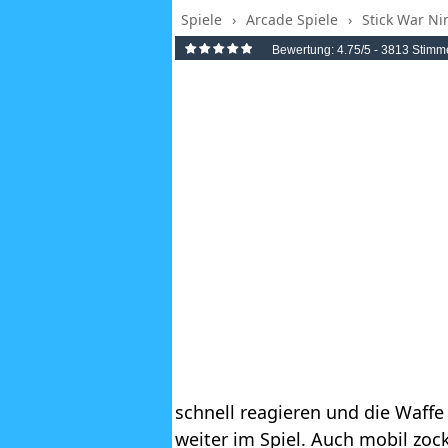
Spiele
›
Arcade Spiele
›
Stick War Ni
Bewertung:
4.75
/5 -
3813
Stimm
schnell reagieren und die Waf
weiter im Spiel. Auch mobil zoc