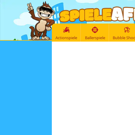
Actionspiele
Ballerspiele
Bubble Shoo