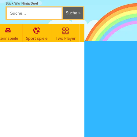
Stick War Ninja Duel
ennspiele
Sport spiele
Two Player