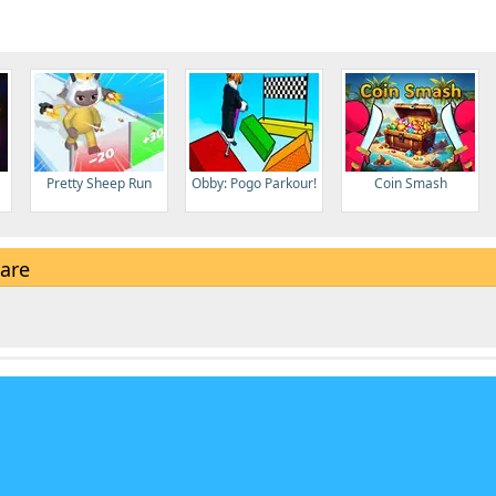
Pretty Sheep Run
Obby: Pogo Parkour!
Coin Smash
are