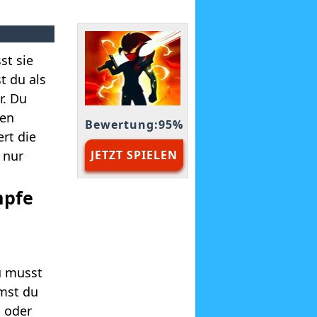
st sie
t du als
r. Du
nen
Bewertung:95%
ert die
 nur
JETZT SPIELEN
mpfe
u musst
mst du
s oder