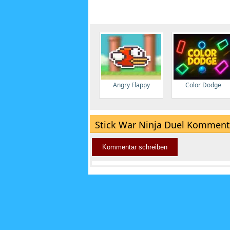
Angry Flappy
Color Dodge
Stick War Ninja Duel Komment
Kommentar schreiben