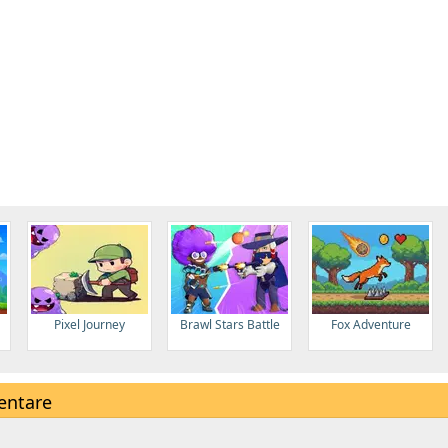
Pixel Journey
Brawl Stars Battle
Fox Adventure
entare