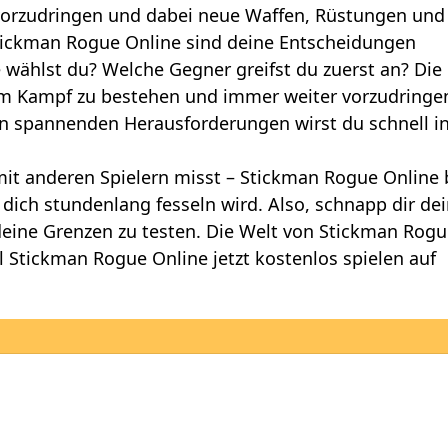
h vorzudringen und dabei neue Waffen, Rüstungen und
 Stickman Rogue Online sind deine Entscheidungen
wählst du? Welche Gegner greifst du zuerst an? Die 
m im Kampf zu bestehen und immer weiter vorzudringe
en spannenden Herausforderungen wirst du schnell i
 mit anderen Spielern misst – Stickman Rogue Online 
s dich stundenlang fesseln wird. Also, schnapp dir de
deine Grenzen zu testen. Die Welt von Stickman Rogu
 Stickman Rogue Online jetzt kostenlos spielen auf