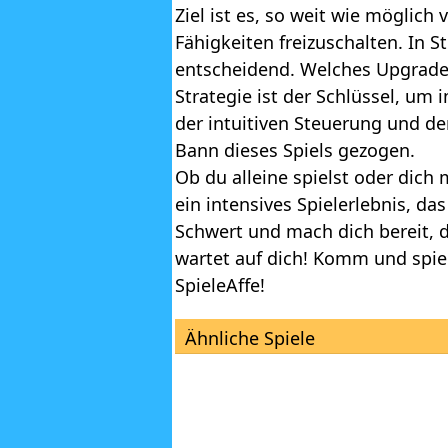
Ziel ist es, so weit wie möglic
Fähigkeiten freizuschalten. In
entscheidend. Welches Upgrade 
Strategie ist der Schlüssel, u
der intuitiven Steuerung und d
Bann dieses Spiels gezogen.
Ob du alleine spielst oder dich
ein intensives Spielerlebnis, da
Schwert und mach dich bereit, 
wartet auf dich! Komm und spiel
SpieleAffe!
Ähnliche Spiele