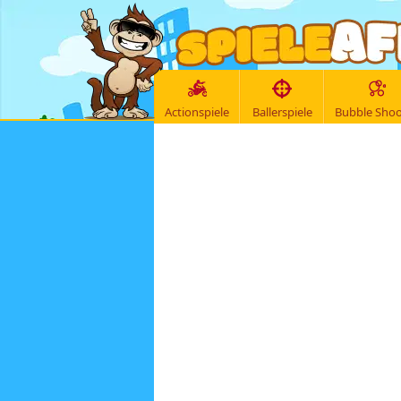
Actionspiele
Ballerspiele
Bubble Shoo