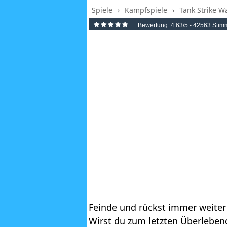
Spiele
›
Kampfspiele
›
Tank Strike W
Bewertung:
4.63
/5 -
42563
Stim
Feinde und rückst immer weiter 
Wirst du zum letzten Überleben