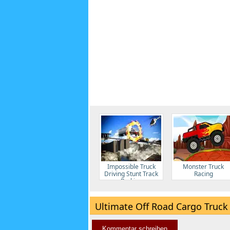
Impossible Truck
Monster Truck
Driving Stunt Track
Racing
Parking
Ultimate Off Road Cargo Truck
Kommentar schreiben