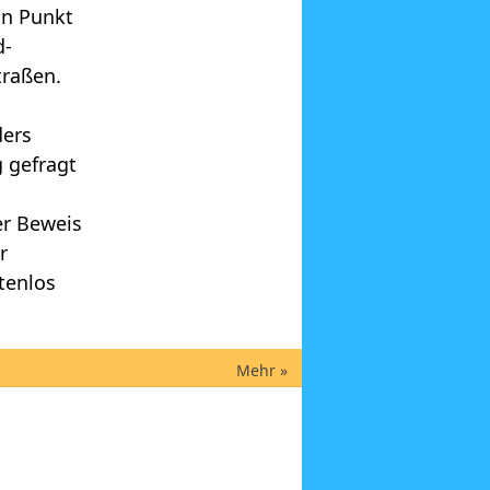
on Punkt
d-
traßen.
ders
 gefragt
er Beweis
r
tenlos
Mehr »