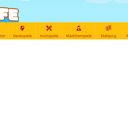
ter
Denkspiele
Kochspiele
Mädchenspiele
Mahjong
R