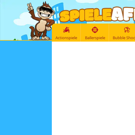
Actionspiele
Ballerspiele
Bubble Shoo