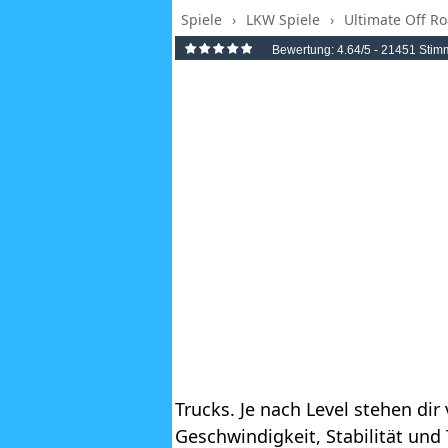
Spiele
›
LKW Spiele
›
Ultimate Off Ro
Bewertung:
4.64
/5 -
21451
Stim
Trucks. Je nach Level stehen dir
Geschwindigkeit, Stabilität und