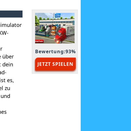
Simulator
LKW-
r
Bewertung:93%
e über
t dein
JETZT SPIELEN
ad-
st es,
el zu
 und
nes