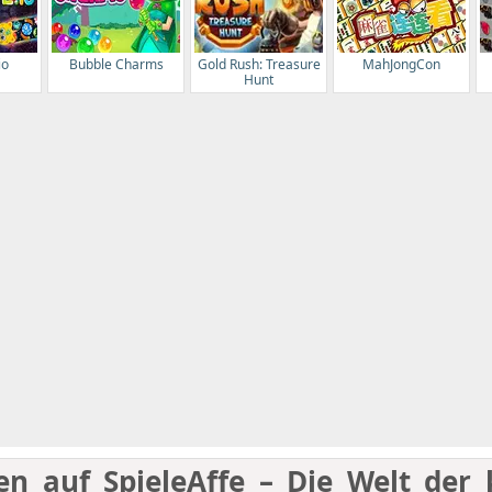
io
Bubble Charms
Gold Rush: Treasure
MahJongCon
Hunt
men auf
SpieleAffe
– Die Welt der 