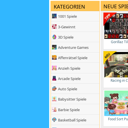
NEUE SPI
KATEGORIEN
1001 Spiele
3-Gewinnt
3D Spiele
Gorillaz Ti
Adventure Games
Affenrätsel Spiele
Anzieh Spiele
Arcade Spiele
Racing in C
Auto Spiele
Babysitter Spiele
Barbie Spiele
Food Sort Pu
Basketball Spiele