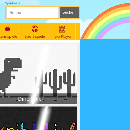
Spieleaffe
ennspiele
Sport spiele
Two Player
Dino Spiel