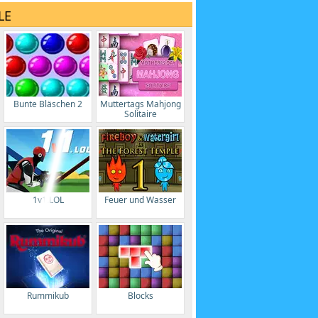
LE
Bunte Bläschen 2
Muttertags Mahjong
Solitaire
1v1.LOL
Feuer und Wasser
Rummikub
Blocks