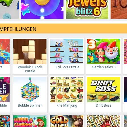
EMPFEHLUNGEN
rs
Woodoku Block
Bird Sort Puzzle
Garden Tales 3
Puzzle
bble
Bubble Spinner
Kris Mahjong
Drift Boss