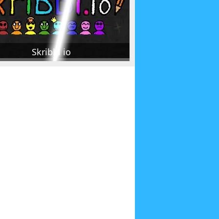
Skribbl io