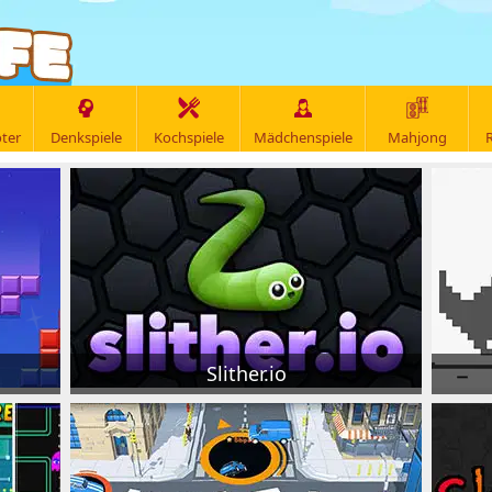
ter
Denkspiele
Kochspiele
Mädchenspiele
Mahjong
R
Slither.io