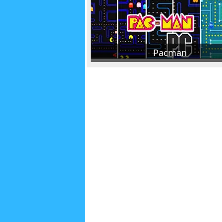
Pacman