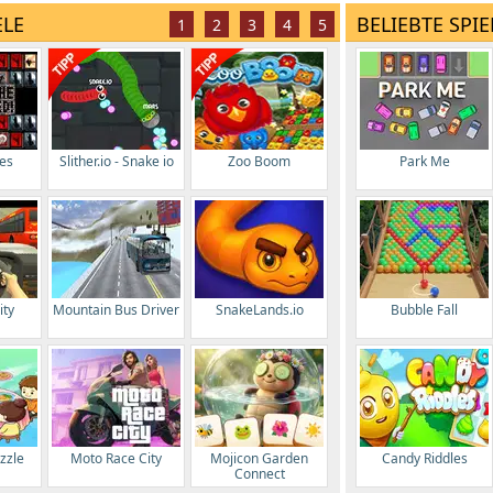
ELE
BELIEBTE SPIE
1
2
3
4
5
les
Slither.io - Snake io
Zoo Boom
Park Me
ity
Mountain Bus Driver
SnakeLands.io
Bubble Fall
zzle
Moto Race City
Mojicon Garden
Candy Riddles
Connect