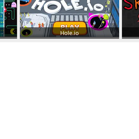
Hole.io