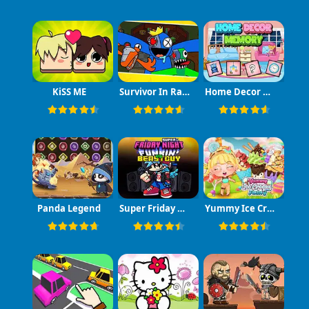
KiSS ME
Survivor In Rainbow Monster
Home Decor Memory
Panda Legend
Super Friday Night vs Beast Guy
Yummy Ice Cream Factory