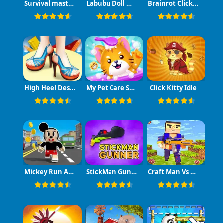
Survival master: 456 Challenge
Labubu Doll Mukbang Asmr Unblocked
Brainrot Clicker
High Heel Design
My Pet Care Salon
Click Kitty Idle
Mickey Run Adventure Game
StickMan Gunner
Craft Man Vs Giant TNT