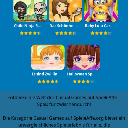
Chibi Ninja Ropes
Das Schönheits-Quiz
Baby Lulu Caring
Es sind Zwillinge
Halloween Spooky Pancakes
Entdecke die Welt der Casual Games auf SpieleAffe –
Spaß für zwischendurch!
Die Kategorie
Casual Games
auf SpieleAffe.org bietet ein
unvergleichliches Spielerlebnis für alle, die