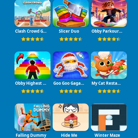
Clash Crowd Game
Slicer Duo
Obby Parkour Racing
Obby Highest Jump Ever
Goo Goo Gaga Clicker
My Cat Restaurant
Falling Dummy
Hide Me
Winter Maze