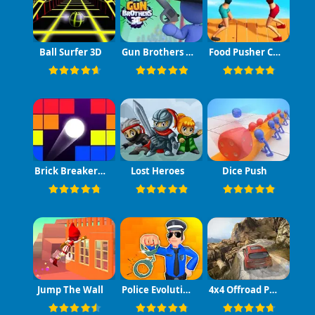
Ball Surfer 3D
Gun Brothers 3D
Food Pusher Challenge
Brick Breaker Retro
Lost Heroes
Dice Push
Jump The Wall
Police Evolution Idle
4x4 Offroad Project Mountain Hills