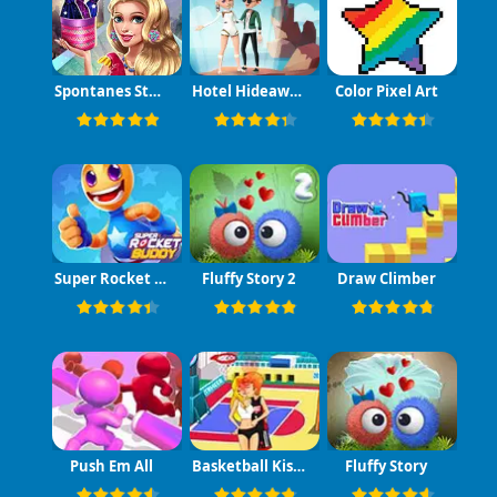
Spontanes Styling 2
Hotel Hideaway
Color Pixel Art
Super Rocket Buddy
Fluffy Story 2
Draw Climber
Push Em All
Basketball Kissing
Fluffy Story