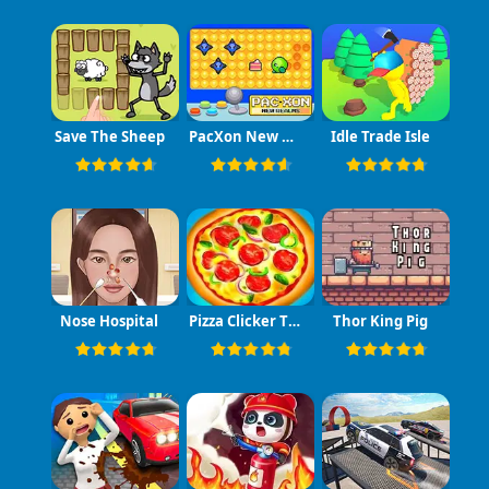
Save The Sheep
PacXon New Realms
Idle Trade Isle
Nose Hospital
Pizza Clicker Tycoon
Thor King Pig