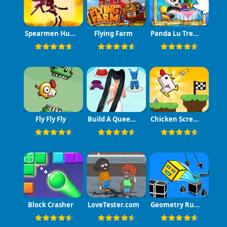
Spearmen Hunters
Flying Farm
Panda Lu Treehouse
Fly Fly Fly
Build A Queen 2025
Chicken Scream Race
Block Crasher
LoveTester.com
Geometry Rush 4D