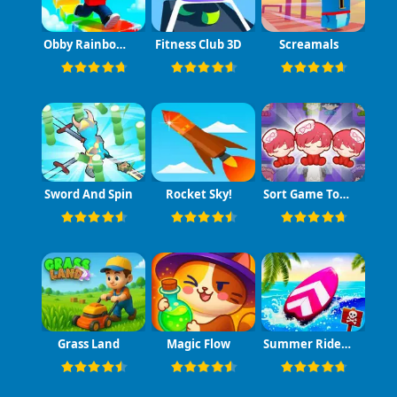
Obby Rainbow Tower
Fitness Club 3D
Screamals
Sword And Spin
Rocket Sky!
Sort Game Toy Sort
Grass Land
Magic Flow
Summer Rider 3D