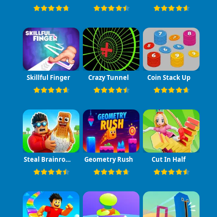
Skillful Finger
Crazy Tunnel
Coin Stack Up
Steal Brainrot Eggs
Geometry Rush
Cut In Half