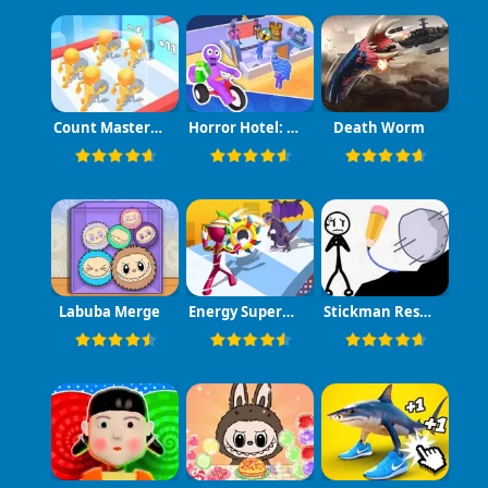
Count Master Match Color Run
Horror Hotel: Scary Room
Death Worm
Labuba Merge
Energy Superman 3D
Stickman Rescue Draw 2 Save