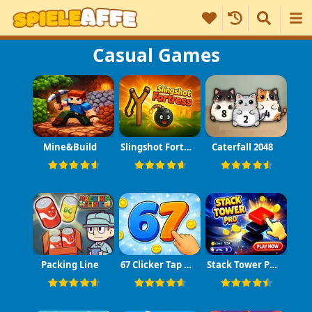
Casual Games
Mine&Build
Slingshot Fortress
Caterfall 2048
Packing Line
67 Clicker Tap Tap
Stack Tower Pro