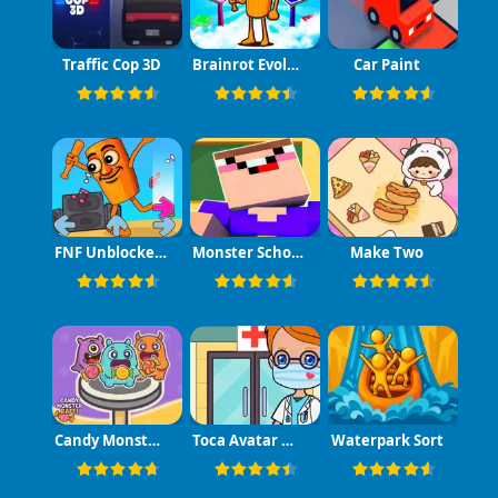
Traffic Cop 3D
Brainrot Evolution Game
Car Paint
FNF Unblocked​ Italian Brainrot
Monster School Challenge
Make Two
Candy Monster Raffi
Toca Avatar My Hospital
Waterpark Sort