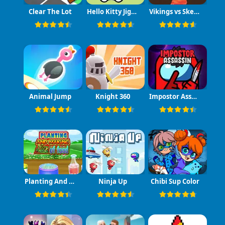
Clear The Lot
Hello Kitty Jigsaw
Vikings vs Skeletons
Animal Jump
Knight 360
Impostor Assassin
Planting And Making of Food
Ninja Up
Chibi Sup Color