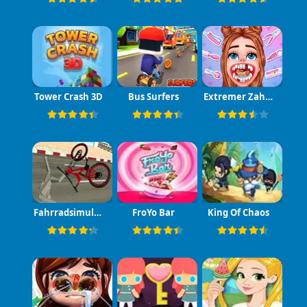
Tower Crash 3D
Bus Surfers
Extremer Zahnnotfall
Fahrradsimulator
FroYo Bar
King Of Chaos