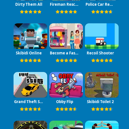
Dirty Them All
Fireman Rescue Maze
Police Car Real Cop Simulator
Skibidi Online
Become a Fashion Designer
Recoil Shooter
Grand Theft Stunt
Obby Flip
Skibidi Toilet 2