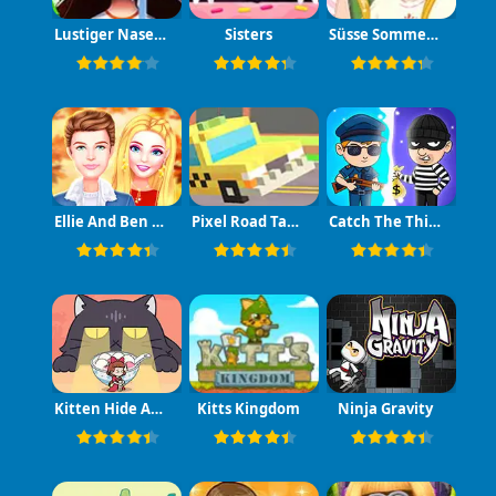
Lustiger Nasendoktor
Sisters
Süsse Sommerparty
Ellie And Ben Fall Date
Pixel Road Taxi Depot
Catch The Thief
Kitten Hide And Seek
Kitts Kingdom
Ninja Gravity