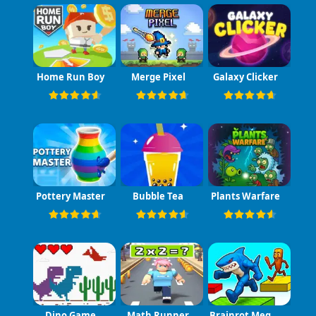
Home Run Boy
Merge Pixel
Galaxy Clicker
Pottery Master
Bubble Tea
Plants Warfare
Dino Game
Math Runner
Brainrot Mega Parkour