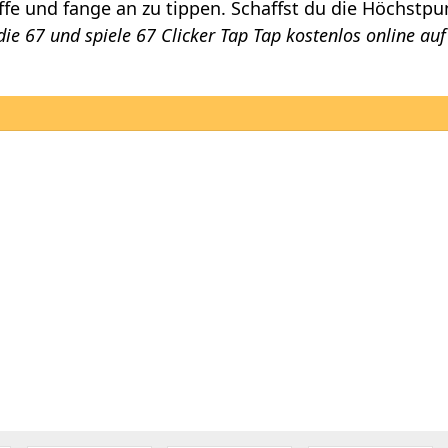
ffe und fange an zu tippen. Schaffst du die Höchstpu
 die 67 und spiele 67 Clicker Tap Tap kostenlos online auf