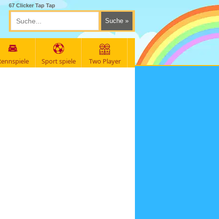
67 Clicker Tap Tap
ennspiele
Sport spiele
Two Player