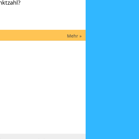
nktzahl?
Mehr »