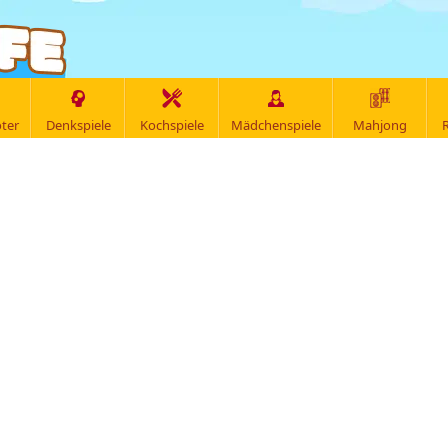
ter
Denkspiele
Kochspiele
Mädchenspiele
Mahjong
R