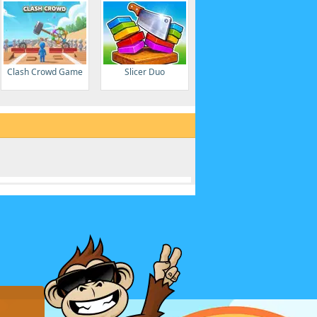
Clash Crowd Game
Slicer Duo